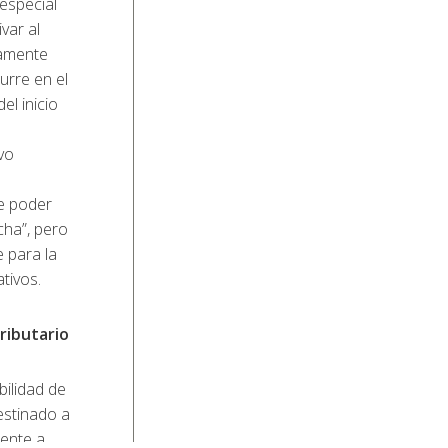
especial
var al
namente
urre en el
l inicio
vo
me poder
cha”, pero
e para la
tivos.
ributario
bilidad de
destinado a
rente a