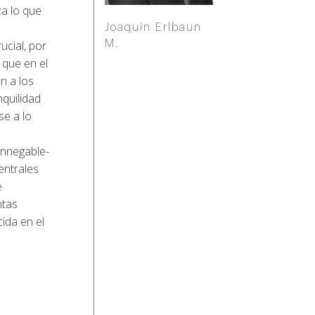
za lo que
Joaquín Erlbaun
ucial, por
M.
 que en el
n a los
nquilidad
se a lo
innegable-
entrales
e
ntas
ida en el