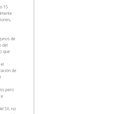
do 15
almente
ciones,
lgunos de
 del
lo que
 el
ización de
e
vos pero
ra
el SII, no