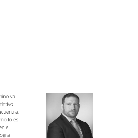
mino va
tintivo
ncuentra.
omo lo es
en el
logra