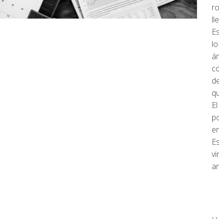
ro
ll
Es
lo
ám
co
de
qu
El
p
e
Es
vi
ar
1