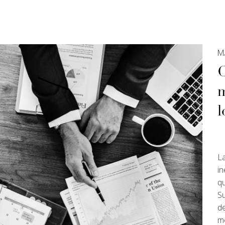
M
C
m
l
La
in
qu
S
de
m