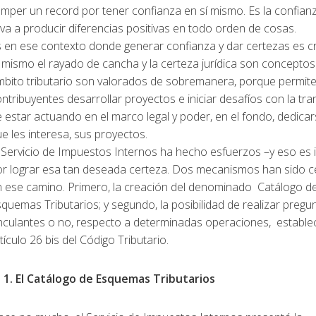
mper un record por tener confianza en sí mismo. Es la confian
eva a producir diferencias positivas en todo orden de cosas.
 en ese contexto donde generar confianza y dar certezas es cr
 mismo el rayado de cancha y la certeza jurídica son conceptos
bito tributario son valorados de sobremanera, porque permite
ntribuyentes desarrollar proyectos e iniciar desafíos con la tra
 estar actuando en el marco legal y poder, en el fondo, dedicar
e les interesa, sus proyectos.
 Servicio de Impuestos Internos ha hecho esfuerzos –y eso es 
or lograr esa tan deseada certeza. Dos mecanismos han sido c
n ese camino. Primero, la creación del denominado Catálogo d
quemas Tributarios; y segundo, la posibilidad de realizar pregu
nculantes o no, respecto a determinadas operaciones, establec
tículo 26 bis del Código Tributario.
. El Catálogo de Esquemas Tributarios