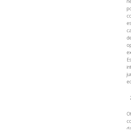
n
po
c
es
ca
de
op
e
Es
in
ju
ec
2
Ot
co
da