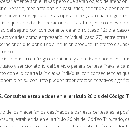
ecesariamente son elusivas pero que serán objeto de atención 
r el Servicio, mediante análisis casuístico, se tiende a desincenti
ontribuyente de ejecutar esas operaciones, aun cuando genui
time que se trata de operaciones lícitas. Un ejemplo de esto oc
so del seguro con componente de ahorro (caso 12) o el caso de
 actividades como empresario individual (caso 27), entre otras
eraciones que por su sola inclusión produce un efecto disuasi
xtremo.
 cierto que un catálogo exorbitante y amplificado por el enor
trusivo y sancionatorio del Servicio genera certeza, “raya la can
nto con ello coarta la iniciativa individual con consecuencias qu
onomía en su conjunto pueden traer efectos negativos significa
. Consultas establecidas en el artículo 26 bis del Código T
ro de los mecanismos destinados a dar esta certeza es la posi
nsulta, establecida en el artículo 26 bis del Código Tributario, 
r certeza respecto a cuál será el criterio del ente fiscalizador f