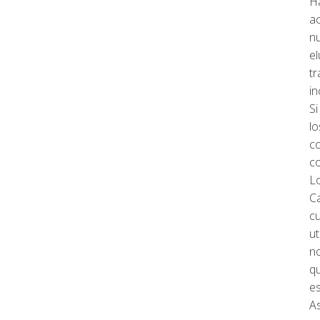
Ha
ac
nu
el
t
in
Si
l
co
c
Lo
Ca
c
ut
n
qu
es
As