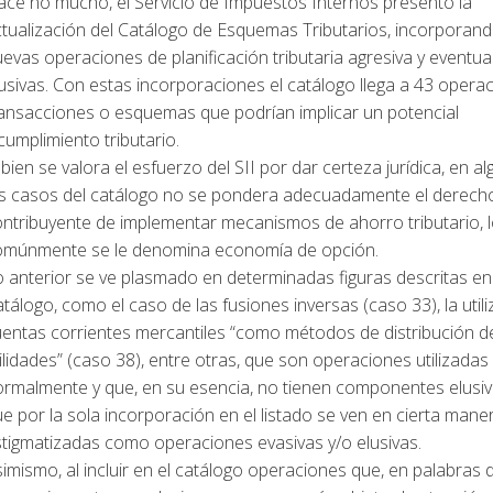
ce no mucho, el Servicio de Impuestos Internos presentó la
tualización del Catálogo de Esquemas Tributarios, incorporan
evas operaciones de planificación tributaria agresiva y eventu
usivas. Con estas incorporaciones el catálogo llega a 43 opera
ransacciones o esquemas que podrían implicar un potencial
cumplimiento tributario.
 bien se valora el esfuerzo del SII por dar certeza jurídica, en a
os casos del catálogo no se pondera adecuadamente el derecho
ntribuyente de implementar mecanismos de ahorro tributario, 
omúnmente se le denomina economía de opción.
 anterior se ve plasmado en determinadas figuras descritas en
tálogo, como el caso de las fusiones inversas (caso 33), la util
uentas corrientes mercantiles “como métodos de distribución d
ilidades” (caso 38), entre otras, que son operaciones utilizadas
ormalmente y que, en su esencia, no tienen componentes elusi
e por la sola incorporación en el listado se ven en cierta mane
tigmatizadas como operaciones evasivas y/o elusivas.
imismo, al incluir en el catálogo operaciones que, en palabras d